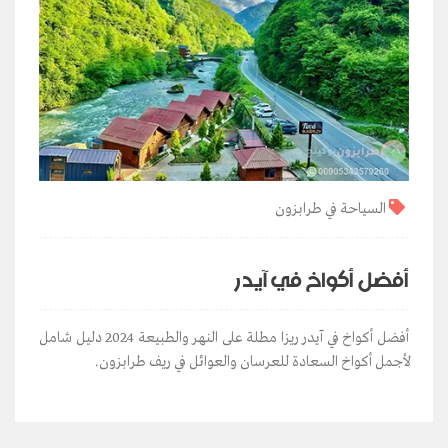
السياحة في طرابزون
أفضل أكواخ في آيدر
أفضل أكواخ في آيدر ريزا مطلة على النهر والطبيعة 2024 دليل شامل
لأجمل أكواخ السعادة للعرسان والعوائل في ريف طرابزون.