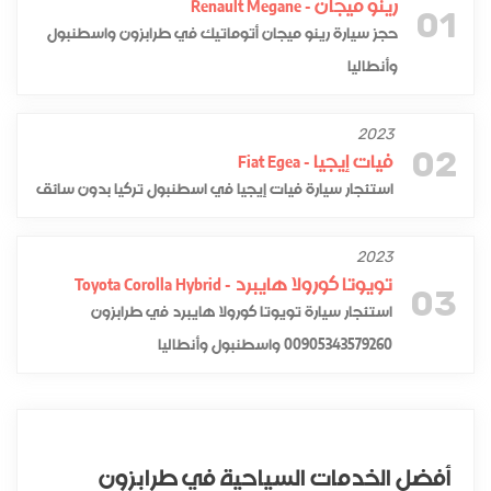
رينو ميجان - Renault Megane
01
حجز سيارة رينو ميجان أتوماتيك في طرابزون واسطنبول
وأنطاليا
2023
02
فيات إيجيا - Fiat Egea
استئجار سيارة فيات إيجيا في اسطنبول تركيا بدون سائق
2023
تويوتا كورولا هايبرد - Toyota Corolla Hybrid
03
استئجار سيارة تويوتا كورولا هايبرد في طرابزون
00905343579260 واسطنبول وأنطاليا
أفضل الخدمات السياحية في طرابزون